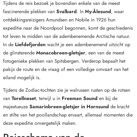
Tijdens de reis bezoek je bovendien enkele van de meest
fascinerende plekken van
Svalbard
. In
Ny-Ålesund
, waar
ontdekkingsreizigers Amundsen en Nobile in 1926 hun
expeditie naar de Noordpool begonnen, komt de geschiedenis
tot leven te midden van de adembenemende Arctische natuur.
In de
Liefdefjorden
wacht je een adembenemend uitzicht op
de glinsterende
Monacobreen-gletsjer
, een van de meest
fotogenieke plekken van Spitsbergen. Verderop bepaalt het
pakijs de route en de vraag of een volledige omvaart van het
eiland mogelijk is.
Tijdens de Zodiac-tochten zie je walrussen rusten op de rotsen
van
Torellneset
, terwijl u in
Freeman Sound
en bij de
majestueuze
Samarinbreen-gletsjer in Hornsund
de kracht
en stilte van het poollandschap ervaart, allemaal momenten die
deze expeditie onvergetelijk maken.