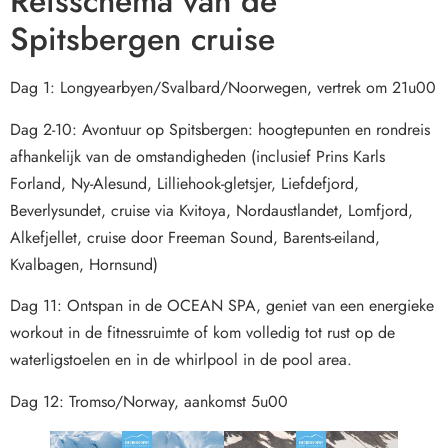
Reisschema van de
Spitsbergen cruise
Dag 1: Longyearbyen/Svalbard/Noorwegen, vertrek om 21u00
Dag 2-10: Avontuur op Spitsbergen: hoogtepunten en rondreis
afhankelijk van de omstandigheden (inclusief Prins Karls
Forland, Ny-Alesund, Lilliehook-gletsjer, Liefdefjord,
Beverlysundet, cruise via Kvitoya, Nordaustlandet, Lomfjord,
Alkefjellet, cruise door Freeman Sound, Barents-eiland,
Kvalbagen, Hornsund)
Dag 11: Ontspan in de OCEAN SPA, geniet van een energieke
workout in de fitnessruimte of kom volledig tot rust op de
waterligstoelen en in de whirlpool in de pool area.
Dag 12: Tromso/Norway, aankomst 5u00